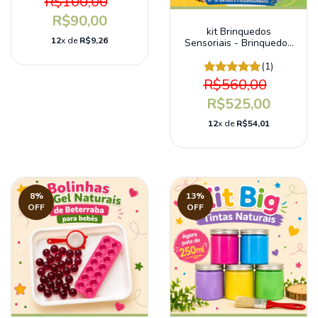
R$100,00
R$90,00
kit Brinquedos
12
x de
R$9,26
Sensoriais - Brinquedos
educativos
(1)
R$560,00
R$525,00
12
x de
R$54,01
8
%
13
%
OFF
OFF