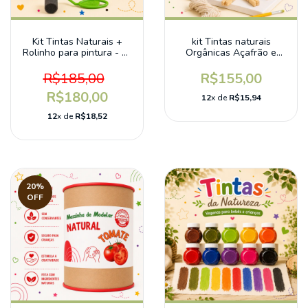
Kit Tintas Naturais +
kit Tintas naturais
Rolinho para pintura - 2°
Orgânicas Açafrão e
edição
Urucum
R$185,00
R$155,00
R$180,00
12
x de
R$15,94
12
x de
R$18,52
20
%
OFF