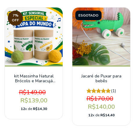
7
%
ESGOTADO
OFF
kit Massinha Natural
Jacaré de Puxar para
Brócolis e Maracujá
bebês
Edição Especial Copa do
Mundo
R$149,00
(1)
R$170,00
R$139,00
R$140,00
12
x de
R$14,30
12
x de
R$14,40