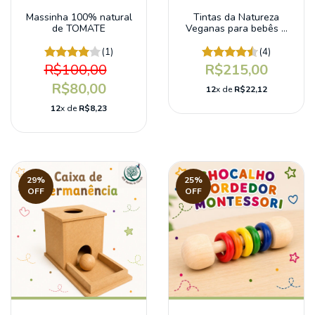
Massinha 100% natural
Tintas da Natureza
de TOMATE
Veganas para bebês e
crianças
(1)
(4)
R$100,00
R$215,00
R$80,00
12
x de
R$22,12
12
x de
R$8,23
29
%
25
%
OFF
OFF