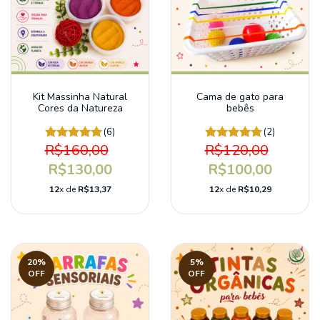
Kit Massinha Natural
Cama de gato para
Cores da Natureza
bebês
(6)
(2)
R$160,00
R$120,00
R$130,00
R$100,00
12
x de
R$13,37
12
x de
R$10,29
20
%
5
%
OFF
OFF