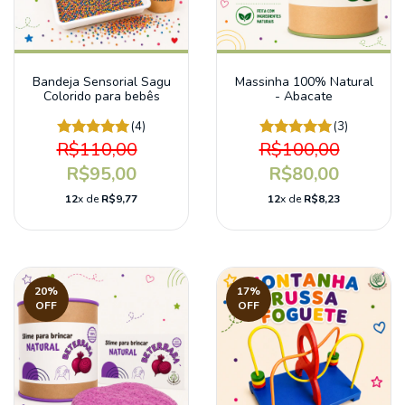
Bandeja Sensorial Sagu
Massinha 100% Natural
Colorido para bebês
- Abacate
(4)
(3)
R$110,00
R$100,00
R$95,00
R$80,00
12
x de
R$9,77
12
x de
R$8,23
20
%
17
%
OFF
OFF