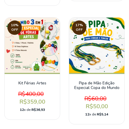
10
%
17
%
OFF
OFF
Kit Férias Artes
Pipa de Mão Edição
Especial Copa do Mundo
R$400,00
R$60,00
R$359,00
R$50,00
12
x de
R$36,93
12
x de
R$5,14