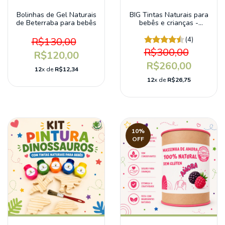
Bolinhas de Gel Naturais
BIG Tintas Naturais para
de Beterraba para bebês
bebês e crianças -
Edição Limitada Gigantes
R$130,00
(4)
R$300,00
R$120,00
R$260,00
12
x de
R$12,34
12
x de
R$26,75
10
%
OFF