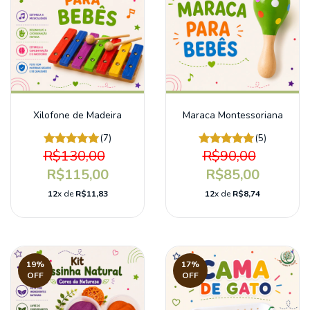
Xilofone de Madeira
Maraca Montessoriana
(7)
(5)
R$130,00
R$90,00
R$115,00
R$85,00
12
x de
R$11,83
12
x de
R$8,74
19
%
17
%
OFF
OFF