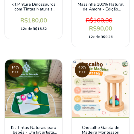
kit Pintura Dinossauros
Massinha 100% Natural
com Tintas Naturais
de Amora - Edição
para bebês
especial sem gluten
R$180,00
R$100,00
R$90,00
12
x de
R$18,52
12
x de
R$9,26
14
%
40
%
OFF
OFF
Kit Tintas Naturais para
Chocalho Gaiola de
bebês - Um kit artista
Madeira Montessori