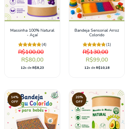
Massinha 100% Natural
Bandeja Sensorial Arroz
- Açaí
Colorido
(4)
(1)
R$100,00
R$130,00
R$80,00
R$99,00
12
x de
R$8,23
12
x de
R$10,18
14
%
20
%
OFF
OFF