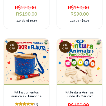
completo
R$220,00
R$150,00
R$190,00
R$90,00
12
x de
R$19,54
12
x de
R$9,26
3
%
3
%
OFF
OFF
Kit Instrumentos
Kit Pintura Animais
musicais - Tambor e
Fundo do Mar com
Flauta para bebês e
Tintas Naturais para
crianças
bebês
(1)
R$180,00