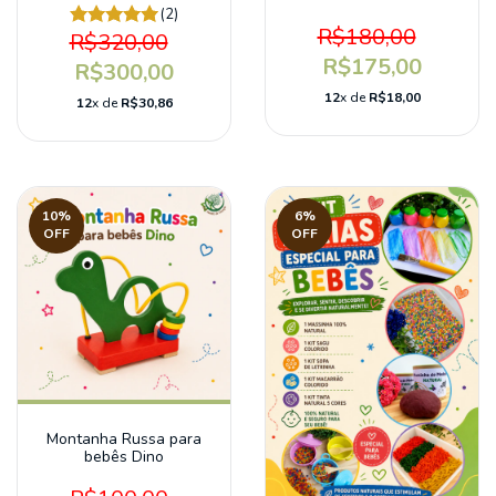
(2)
R$180,00
R$320,00
R$175,00
R$300,00
12
x de
R$18,00
12
x de
R$30,86
10
%
6
%
OFF
OFF
Montanha Russa para
bebês Dino