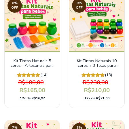
8
%
9
%
OFF
OFF
Kit Tintas Naturais 5
Kit Tintas Naturais 10
cores - Artesanais para
cores + 3 Telas para
bebês a partir dos 6
Pintura
meses
(14)
(13)
R$180,00
R$230,00
R$165,00
R$210,00
12
x de
R$16,97
12
x de
R$21,60
7
%
5
%