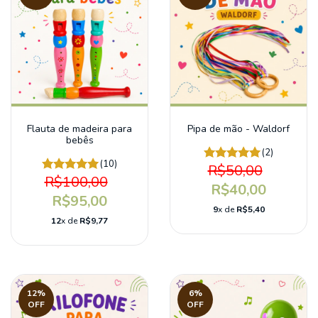
Flauta de madeira para
Pipa de mão - Waldorf
bebês
(2)
(10)
R$50,00
R$100,00
R$40,00
R$95,00
9
x de
R$5,40
12
x de
R$9,77
12
%
6
%
OFF
OFF