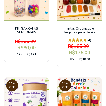
KIT GARRAFAS
Tintas Orgânicas e
SENSORIAIS
Veganas para Bebês
R$100,00
(4)
R$185,00
R$80,00
R$175,00
12
x de
R$8,23
12
x de
R$18,00
20
%
24
%
OFF
OFF