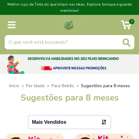
Melhor sujo de Tinta do que limpo nas telas. Explore, brinque e guarde
memórias!
0
Início
>
Por Idade
>
Para Bebês
>
Sugestões para 8 meses
Sugestões para 8 meses