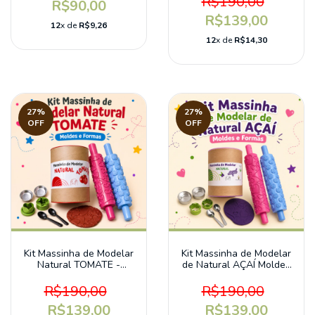
R$190,00
R$90,00
R$139,00
12
x de
R$9,26
12
x de
R$14,30
27
%
27
%
OFF
OFF
Kit Massinha de Modelar
Kit Massinha de Modelar
Natural TOMATE -
de Natural AÇAÍ Moldes
Moldes e Formas
e Formas
R$190,00
R$190,00
R$139,00
R$139,00