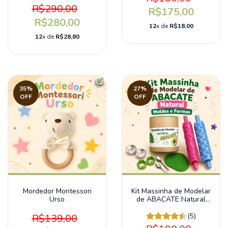
R$290,00
R$175,00
R$280,00
12
x de
R$18,00
12
x de
R$28,80
35
%
27
%
OFF
OFF
Mordedor Montessori
Kit Massinha de Modelar
Urso
de ABACATE Natural
Moldes e Formas
R$139,00
(5)