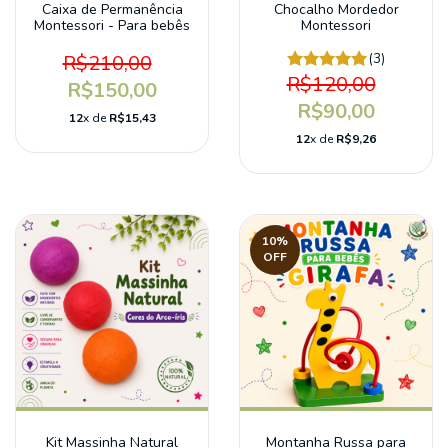
Caixa de Permanência
Chocalho Mordedor
Montessori - Para bebês
Montessori
R$210,00
(3)
R$120,00
R$150,00
R$90,00
12
x de
R$15,43
12
x de
R$9,26
10
%
OFF
Kit Massinha Natural
Montanha Russa para