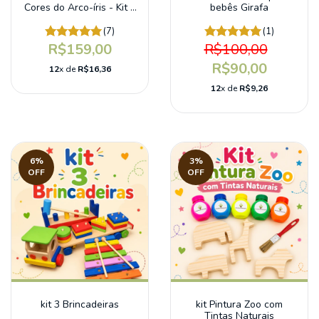
Cores do Arco-íris - Kit 3
bebês Girafa
em 1
(7)
(1)
R$159,00
R$100,00
R$90,00
12
x de
R$16,36
12
x de
R$9,26
6
%
3
%
OFF
OFF
kit 3 Brincadeiras
kit Pintura Zoo com
Tintas Naturais