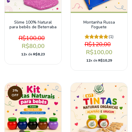
Slime 100% Natural
Montanha Russa
para bebês de Beterraba
Foguete
R$100,00
(1)
R$120,00
R$80,00
R$100,00
12
x de
R$8,23
12
x de
R$10,29
3
%
OFF