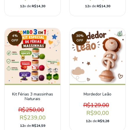
12
x de
R$14,30
12
x de
R$14,30
4
%
30
%
OFF
OFF
Kit Férias 3 massinhas
Mordedor Leão
Naturais
R$129,00
R$250,00
R$90,00
R$239,00
12
x de
R$9,26
12
x de
R$24,59