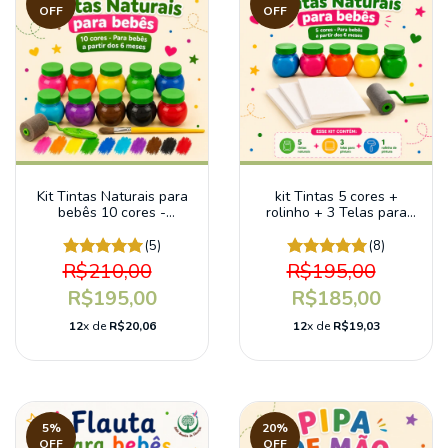
OFF
OFF
Kit Tintas Naturais para
kit Tintas 5 cores +
bebês 10 cores -
rolinho + 3 Telas para
Artesanais
pintura
(5)
(8)
R$210,00
R$195,00
R$195,00
R$185,00
12
x de
R$20,06
12
x de
R$19,03
5
%
20
%
OFF
OFF