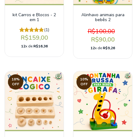
kit Carros e Blocos - 2
Alinhavo animais para
em 1
bebês 2
(1)
R$100,00
R$159,00
R$90,00
12
x de
R$16,36
12
x de
R$9,26
18
%
10
%
OFF
OFF