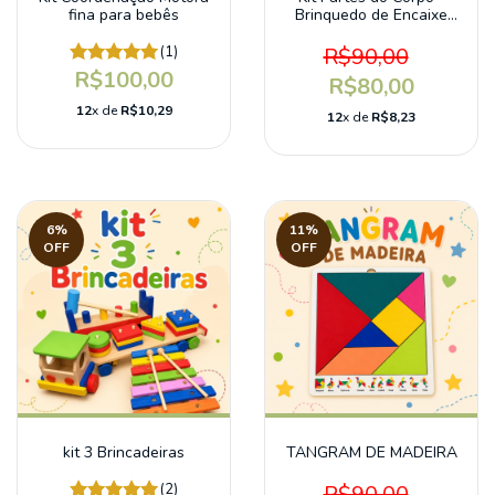
fina para bebês
Brinquedo de Encaixe
Menina
(1)
R$90,00
R$100,00
R$80,00
12
x de
R$10,29
12
x de
R$8,23
6
%
11
%
OFF
OFF
kit 3 Brincadeiras
TANGRAM DE MADEIRA
(2)
R$90,00