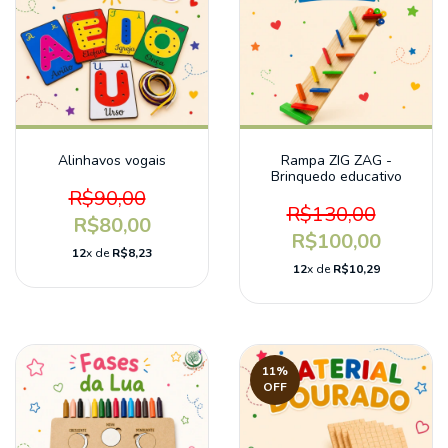
Alinhavos vogais
Rampa ZIG ZAG -
Brinquedo educativo
R$90,00
R$130,00
R$80,00
R$100,00
12
x de
R$8,23
12
x de
R$10,29
11
%
OFF