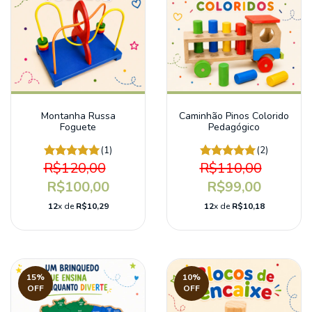
Montanha Russa
Caminhão Pinos Colorido
Foguete
Pedagógico
(1)
(2)
R$120,00
R$110,00
R$100,00
R$99,00
12
x de
R$10,29
12
x de
R$10,18
15
%
10
%
OFF
OFF