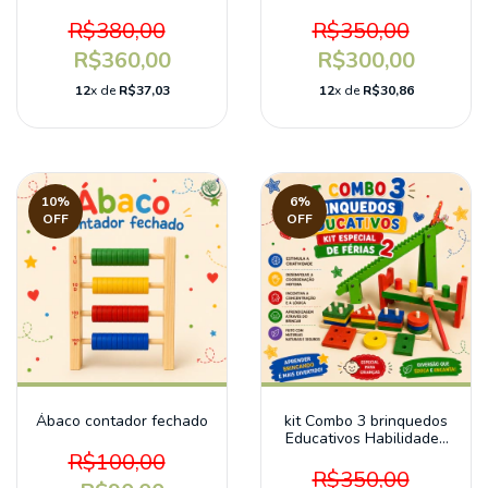
para crianças - Afinada
Força Muscular
R$380,00
R$350,00
R$360,00
R$300,00
12
x de
R$37,03
12
x de
R$30,86
10
%
6
%
OFF
OFF
Ábaco contador fechado
kit Combo 3 brinquedos
Educativos Habilidades
Psicomotoras
R$100,00
R$350,00