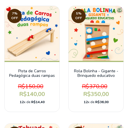
7
%
5
%
OFF
OFF
Pista de Carros
Rola Bolinha - Gigante -
Pedagógica duas rampas
Brinquedo educativo
R$150,00
R$370,00
R$140,00
R$350,00
12
x de
R$14,40
12
x de
R$36,00