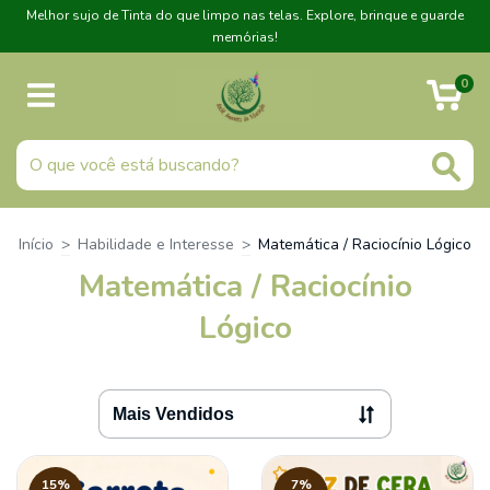
Melhor sujo de Tinta do que limpo nas telas. Explore, brinque e guarde
memórias!
0
Início
>
Habilidade e Interesse
>
Matemática / Raciocínio Lógico
Matemática / Raciocínio
Lógico
15
%
7
%