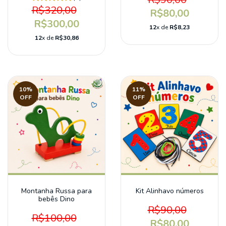
R$320,00
R$80,00
R$300,00
12
x de
R$8,23
12
x de
R$30,86
10
%
11
%
OFF
OFF
Montanha Russa para
Kit Alinhavo números
bebês Dino
R$90,00
R$100,00
R$80,00