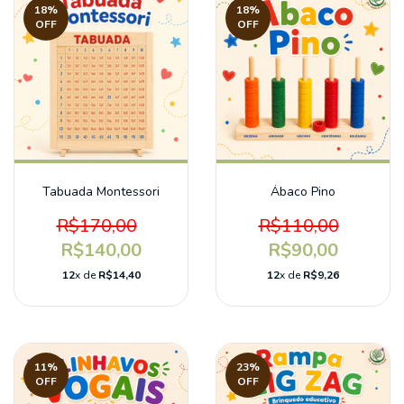
18
%
18
%
OFF
OFF
Tabuada Montessori
Ábaco Pino
R$170,00
R$110,00
R$140,00
R$90,00
12
x de
R$14,40
12
x de
R$9,26
11
%
23
%
OFF
OFF