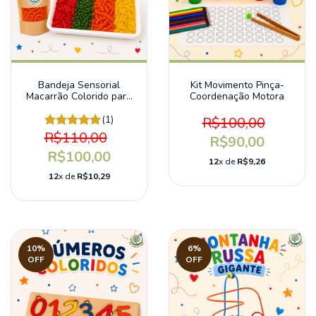
Bandeja Sensorial
Kit Movimento Pinça-
Macarrão Colorido para
Coordenação Motora
bebês
(1)
R$100,00
R$110,00
R$90,00
R$100,00
12
x de
R$9,26
12
x de
R$10,29
10
%
6
%
OFF
OFF