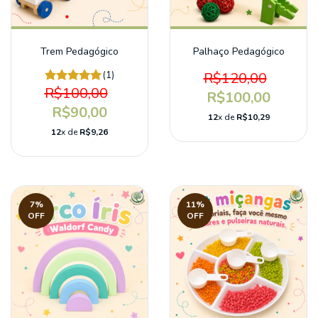
Trem Pedagógico
Palhaço Pedagógico
(1)
R$120,00
R$100,00
R$100,00
R$90,00
12
x de
R$10,29
12
x de
R$9,26
7
%
11
%
OFF
OFF