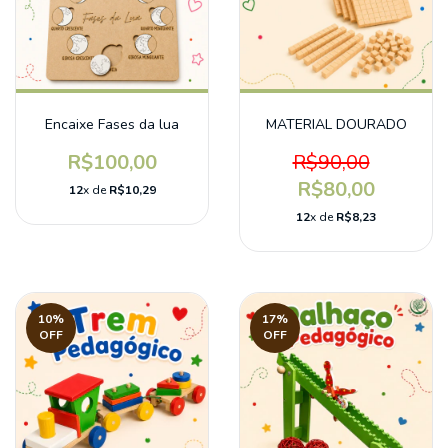
Encaixe Fases da lua
MATERIAL DOURADO
R$100,00
R$90,00
R$80,00
12
x de
R$10,29
12
x de
R$8,23
10
%
17
%
OFF
OFF