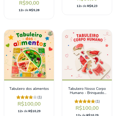
R$90,00
12
x de
R$8,23
12
x de
R$9,26
Tabuleiro dos alimentos
Tabuleiro Nosso Corpo
Humano - Brinquedo
educativo
(1)
(1)
R$100,00
R$100,00
12
x de
R$10,29
12
x de
R$10,29