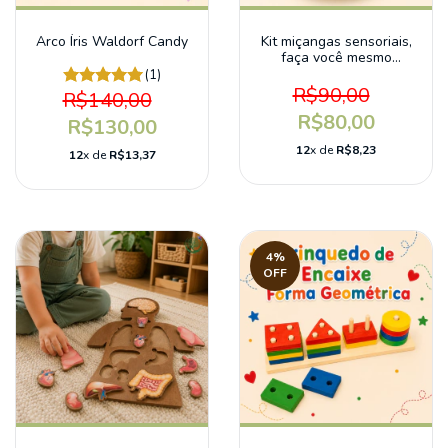
Arco Íris Waldorf Candy
Kit miçangas sensoriais,
faça você mesmo
colares e pulseiras
(1)
naturais. - ZERO
R$90,00
R$140,00
PLÁSTICO
R$80,00
R$130,00
12
x de
R$8,23
12
x de
R$13,37
4
%
OFF