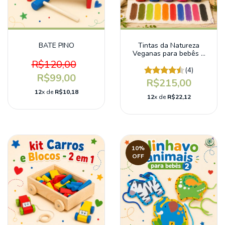
BATE PINO
Tintas da Natureza
Veganas para bebês e
crianças
R$120,00
(4)
R$99,00
R$215,00
12
x de
R$10,18
12
x de
R$22,12
10
%
OFF