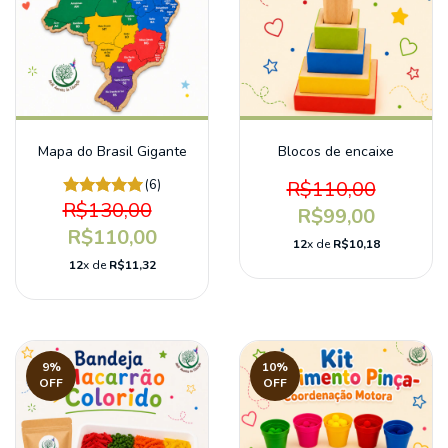
Mapa do Brasil Gigante
Blocos de encaixe
(6)
R$110,00
R$130,00
R$99,00
R$110,00
12
x de
R$10,18
12
x de
R$11,32
9
%
10
%
OFF
OFF