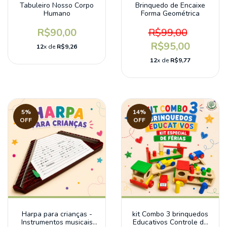
Tabuleiro Nosso Corpo
Brinquedo de Encaixe
Humano
Forma Geométrica
R$90,00
R$99,00
R$95,00
12
x de
R$9,26
12
x de
R$9,77
5
%
14
%
OFF
OFF
Harpa para crianças -
kit Combo 3 brinquedos
Instrumentos musicais
Educativos Controle da