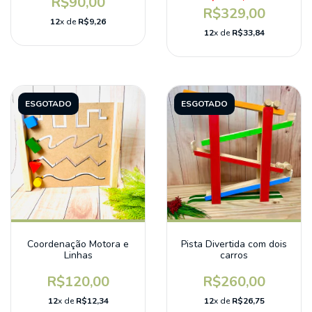
R$90,00
R$329,00
12
x de
R$9,26
12
x de
R$33,84
ESGOTADO
ESGOTADO
Coordenação Motora e
Pista Divertida com dois
Linhas
carros
R$120,00
R$260,00
12
x de
R$12,34
12
x de
R$26,75