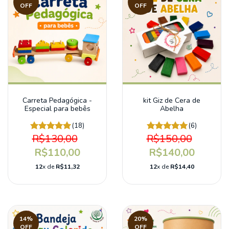
OFF
OFF
Carreta Pedagógica -
kit Giz de Cera de
Especial para bebês
Abelha
(18)
(6)
R$130,00
R$150,00
R$110,00
R$140,00
12
x de
R$11,32
12
x de
R$14,40
14
%
20
%
OFF
OFF