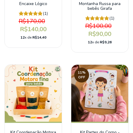
Encaixe Lógico
Montanha Russa para
bebês Girafa
(1)
(1)
R$170,00
R$100,00
R$140,00
R$90,00
12
x de
R$14,40
12
x de
R$9,26
11
%
OFF
Kit Coordenação Motora
Kit Partes do Corpo -