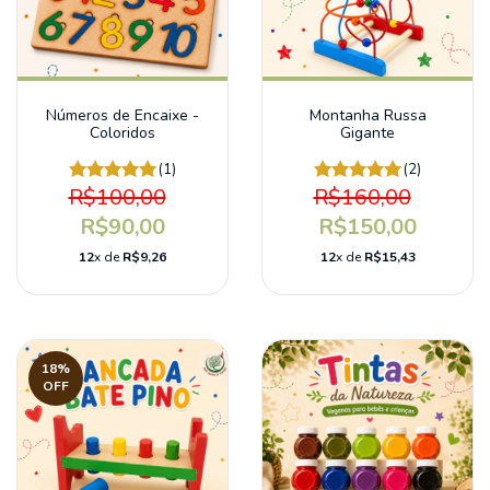
Números de Encaixe -
Montanha Russa
Coloridos
Gigante
(1)
(2)
R$100,00
R$160,00
R$90,00
R$150,00
12
x de
R$9,26
12
x de
R$15,43
18
%
OFF