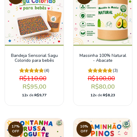
Bandeja Sensorial Sagu
Massinha 100% Natural
Colorido para bebês
- Abacate
(4)
(3)
R$110,00
R$100,00
R$95,00
R$80,00
12
x de
R$9,77
12
x de
R$8,23
17
%
10
%
OFF
OFF