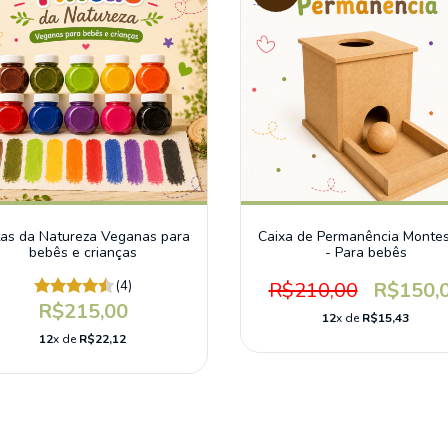
tas da Natureza Veganas para
Caixa de Permanência Montes
bebês e crianças
- Para bebês
(4)
R$210,00
R$150,
R$215,00
12
x de
R$15,43
12
x de
R$22,12