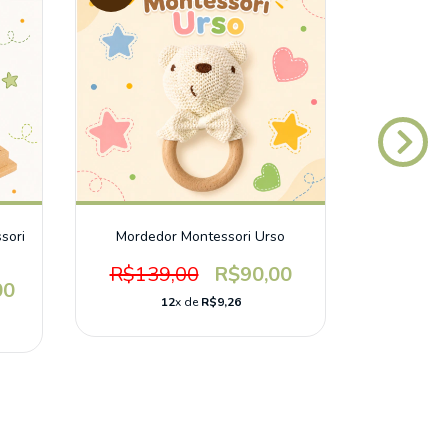
sori
Mordedor Montessori Urso
Chocalh
R$139,00
R$90,00
00
R$15
12
x de
R$9,26