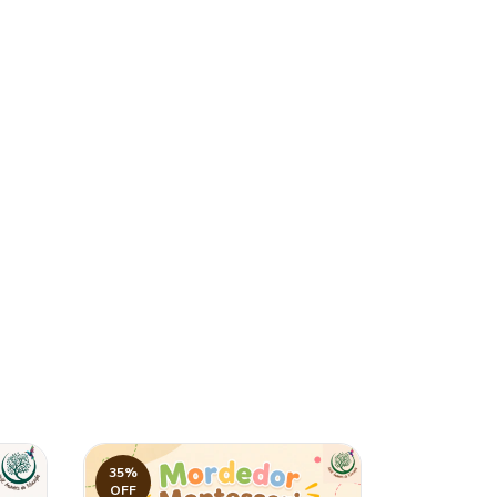
35
%
40
%
OFF
OFF