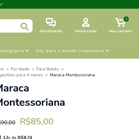
s!
0
Atendimento
Minha conta
Meu carrinho
Pedagógica
kits para o mundo corporativo
cio
>
Por Idade
>
Para Bebês
>
gestões para 4 meses
>
Maraca Montessoriana
araca
ontessoriana
R$85,00
$90,00
12
x de
R$8,74