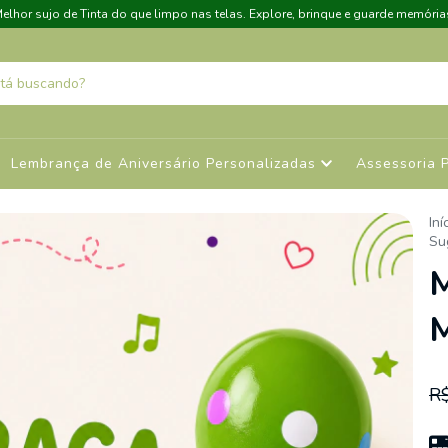
elhor sujo de Tinta do que limpo nas telas. Explore, brinque e guarde memória
Lembrança de Aniversário Personalizadas
Assessoria 
Iní
Su
M
M
R