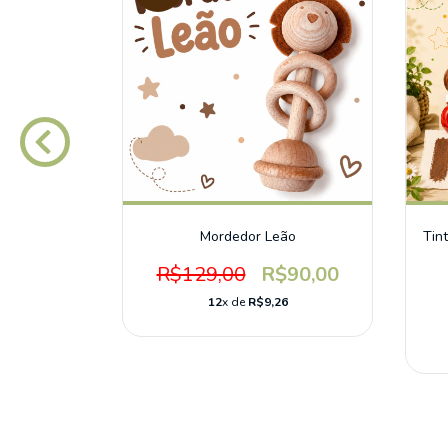
Montessori
Mordedor Leão
Tin
(3)
R$129,00
R$90,00
90,00
12
x de
R$9,26
6