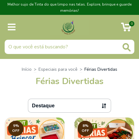
Melhor sujo de Tinta do que limpo nas telas. Explore, brinque e guarde
memórias!
0
Início
>
Especiais para você
>
Férias Divertidas
Férias Divertidas
9
%
8
%
OFF
OFF