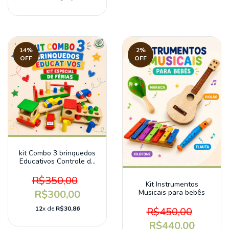
14
%
2
%
OFF
OFF
kit Combo 3 brinquedos
Educativos Controle da
Força Muscular
R$350,00
Kit Instrumentos
R$300,00
Musicais para bebês
12
x de
R$30,86
R$450,00
R$440,00