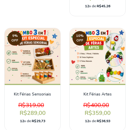
12
x de
R$45,26
9
%
10
%
OFF
OFF
Kit Férias Sensoriais
Kit Férias Artes
R$319,00
R$400,00
R$289,00
R$359,00
12
x de
R$29,73
12
x de
R$36,93