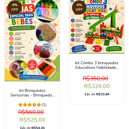
6
%
6
%
OFF
OFF
kit Combo 3 brinquedos
Educativos Habilidades
Psicomotoras
R$350,00
R$329,00
kit Brinquedos
12
x de
R$33,84
Sensoriais - Brinquedos
educativos
(1)
R$560,00
R$525,00
12
x de
R$54,01