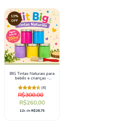
13
%
OFF
BIG Tintas Naturais para
bebês e crianças -
Edição Limitada Gigantes
(4)
R$300,00
R$260,00
12
x de
R$26,75