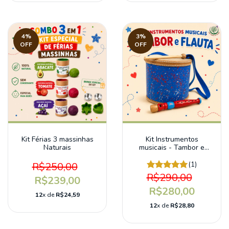
4
%
3
%
OFF
OFF
Kit Férias 3 massinhas
Kit Instrumentos
Naturais
musicais - Tambor e
Flauta para bebês e
crianças
R$250,00
(1)
R$290,00
R$239,00
R$280,00
12
x de
R$24,59
12
x de
R$28,80